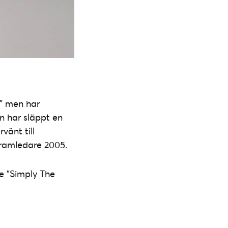
r” men har
n har släppt en
vänt till
gramledare 2005.
se ”Simply The