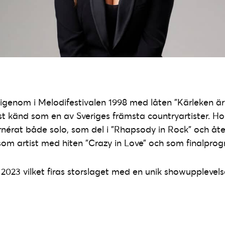
igenom i Melodifestivalen 1998 med låten ”Kärleken ä
est känd som en av Sveriges främsta countryartister. Ho
érat både solo, som del i ”Rhapsody in Rock” och åter
som artist med hiten ”Crazy in Love” och som finalpro
er 2023 vilket firas storslaget med en unik showupplevel