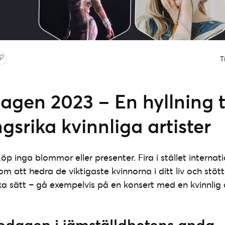
T
gen 2023 – En hyllning ti
srika kvinnliga artister
Köp inga blommor eller presenter. Fira i stället internat
 att hedra de viktigaste kvinnorna i ditt liv och stött
ka sätt – gå exempelvis på en konsert med en kvinnlig a
nodagen i jämställdhetens anda