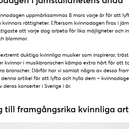
kvinnodagen uppmärksammas 8 mars varje år för att lyf
 kvinnors rättigheter. Eftersom kvinnodagen firas i jä
ktigaste att varje dag arbeta för lika möjligheter och i
ch blommor.
 extremt duktiga kvinnliga musiker som inspirerar, trös
er kvinnor i musikbranschen kämpa extra hårt för att ta
a branscher. Därför har vi samlat några av dessa fra
 i denna artikel för att lyfta och hylla dem – kvinnodage
deras konserter i Sverige i år.
g till framgångsrika kvinnliga art