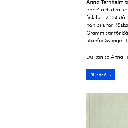
Anna Ternheim
ä
done” och den up
fick fart 2004 då
hon pris för Bäst
Grammisar för Bäs
utanför Sverige i
Du kan se Anna i
Biljetter!