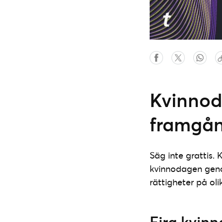
Kvinnoda
framgång
Säg inte grattis. 
kvinnodagen genom
rättigheter på oli
Fira kvin