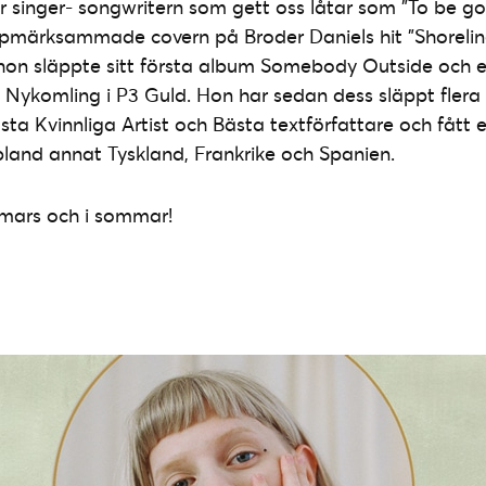
r singer- songwritern som gett oss låtar som ”To be go
pmärksammade covern på Broder Daniels hit ”Shoreline
 hon släppte sitt första album Somebody Outside och e
a Nykomling i P3 Guld. Hon har sedan dess släppt flera
ta Kvinnliga Artist och Bästa textförfattare och fått e
 bland annat Tyskland, Frankrike och Spanien.
 mars och i sommar!