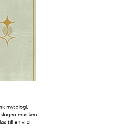
isk mytologi,
orslagna musiken
 till en vild