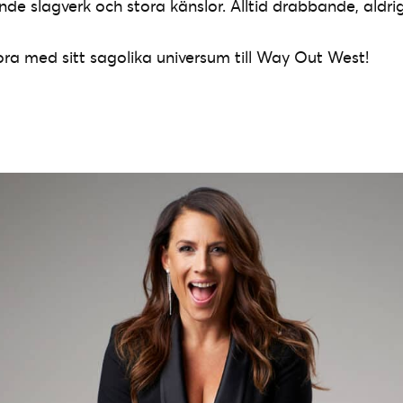
de slagverk och stora känslor. Alltid drabbande, aldri
ra med sitt sagolika universum till Way Out West!