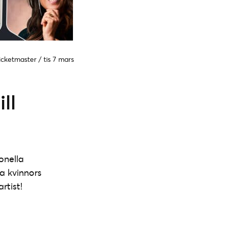
icketmaster
/
tis 7 mars
ll
ionella
a kvinnors
rtist!