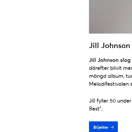
Jill Johnson
Jill Johnson slog
därefter blivit m
mängd album, turn
Melodifestivalen 
Jill fyller 50 und
Best”.
Biljetter