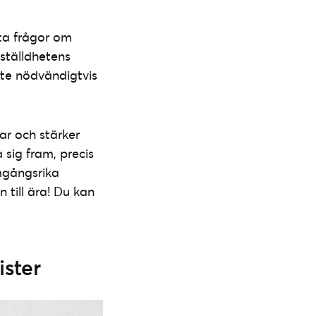
ta frågor om
mställdhetens
nte nödvändigtvis
tar och stärker
 sig fram, precis
mgångsrika
n till ära! Du kan
ister