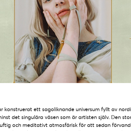
r konstruerat ett sagoliknande universum fyllt av nord
minst det singulära väsen som är artisten själv. Den st
ftig och meditativt atmosfärisk för att sedan förvandlas