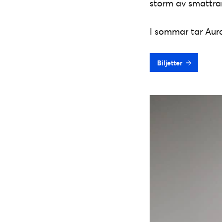
storm av smattran
I sommar tar Auro
Biljetter