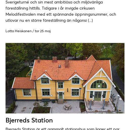
Sverigeturné och sin mest ambitiösa och miljövänliga
föreställning hittills. Tidigare i år invigde cirkusen
Melodifestivalen med ett spännande öppningsnummer, och
utlovar nu en större föreställning än någonsi (...)
Lotta Heiskanen
/
tor 25 maj
Bjerreds Station
Bjerreds Station är ett gammalt stationshus som ligger ett par